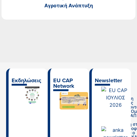
Αγροτική Ανάπτυξη
Εκδηλώσεις
EU CAP
Newsletter
Network
Ημερίδα “Ο
ρόλος της
Πρόσκληση
γεωργικής
Εκδήλωσης
συμβουλευτικής
Ενδιαφέροντ
στο πλαίσιο της
Θεματική Ο
ΚΑΠ και οι
Δικτύου ΚΑΠ
προοπτικές της
ΕΕ: Δίκαιη
για την κάλυψη
Μετάβαση σ
των αναγκών
Αγροδιατροφ
του αγροτικού
Σύστημα – ο
τομέα”
ρόλος της Κ