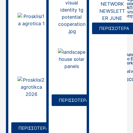
του Ευρωπαϊ
Δικτύου ΚΑΠ
«Αξιοποιώντ
τις δυνατότη
Agrotica 2026|
της
Ημερίδα
Συνεργασίας
Ενημέρωσης για
ΠΕΡΙΣΣΟΤΕΡΑ
την Αγροτική
13/08/2025
Εκπαίδευση και
τους Νέους
Αγρότες,
14/03/2026,
10:00πμ
Save the Date
Εργαστήριο 
CAP Network
10/03/2026
τις
Απλοποιημέν
Επιλογές
Κόστους (SC
Agrotica 2026 |
Ημερίδα για την
31/07/2025
Αγρότισσα «Η
ψυχή της
ελληνικής γης»,
ΠΕΡΙΣΣΟΤΕΡΑ
13/03/2026,
18:30
10/03/2026
ΠΕΡΙΣΣΟΤΕΡΑ