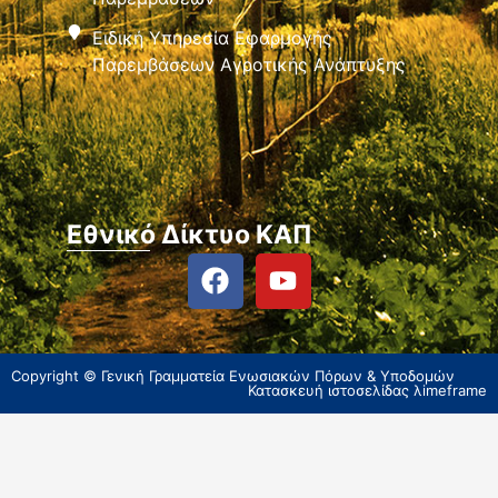
Ειδική Υπηρεσία Εφαρμογής
Παρεμβάσεων Αγροτικής Ανάπτυξης
Εθνικό Δίκτυο ΚΑΠ
Copyright © Γενική Γραμματεία Ενωσιακών Πόρων & Υποδομών
Κατασκευή ιστοσελίδας
λimeframe