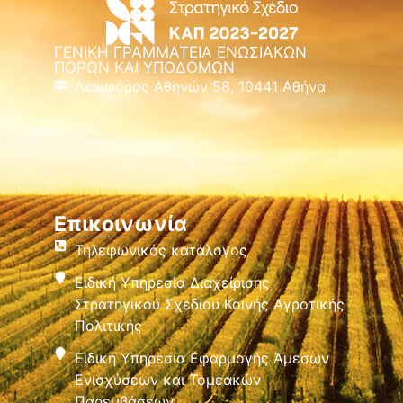
ΓΕΝΙΚΗ ΓΡΑΜΜΑΤΕΙΑ ΕΝΩΣΙΑΚΩΝ
ΠΟΡΩΝ ΚΑΙ ΥΠΟΔΟΜΩΝ
Λεωφόρος Αθηνών 58, 10441 Αθήνα
Επικοινωνία
Τηλεφωνικός κατάλογος
Ειδική Υπηρεσία Διαχείρισης
Στρατηγικού Σχεδίου Κοινής Αγροτικής
Πολιτικής
Ειδική Υπηρεσία Εφαρμογής Άμεσων
Ενισχύσεων και Τομεακών
Παρεμβάσεων