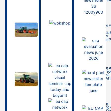
(25/6/2026)
29/01/2026
19/06/2026
Εργαστήριο γ
03.04.2026 |
τη χρήση
Θεσσαλονίκη,
απλουστευμ
Τεχνική
ν επιλογών
συνάντηση
κόστους (SC
Στρατηγικό
στην ΚΑΠ
Σχέδιο Κοινής
Αγροτικής
16/09/2025
Πολιτικής
30/03/2026
Πρόσκληση 
Σεμινάριο το
Ευρωπαϊκού
27.03.2026 |
Δικτύου ΚΑΠ
Τεχνική
συνάντηση Σ.Σ.
26/08/2025
ΚΑΠ 2023-2027
Σχέδια
βελτίωσης και
χρηματοδοτικά
εργαλεία
Πρόσκληση
συμμετοχής 
Θεματική Ο
26/03/2026