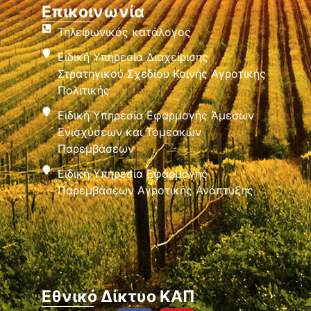
Επικοινωνία
Τηλεφωνικός κατάλογος
Ειδική Υπηρεσία Διαχείρισης
Στρατηγικού Σχεδίου Κοινής Αγροτικής
Πολιτικής
Ειδική Υπηρεσία Εφαρμογής Άμεσων
Ενισχύσεων και Τομεακών
Παρεμβάσεων
Ειδική Υπηρεσία Εφαρμογής
Παρεμβάσεων Αγροτικής Ανάπτυξης
Εθνικό Δίκτυο ΚΑΠ