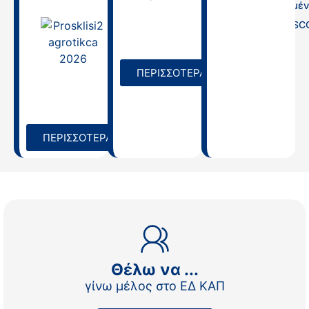
Απλοποιημέν
Επιλογές
Κόστους (SC
Agrotica 2026 |
Ημερίδα για την
31/07/2025
Αγρότισσα «Η
ψυχή της
ελληνικής γης»,
ΠΕΡΙΣΣΟΤΕΡΑ
13/03/2026,
18:30
10/03/2026
ΠΕΡΙΣΣΟΤΕΡΑ
Θέλω να ...
γίνω μέλος στο ΕΔ ΚΑΠ