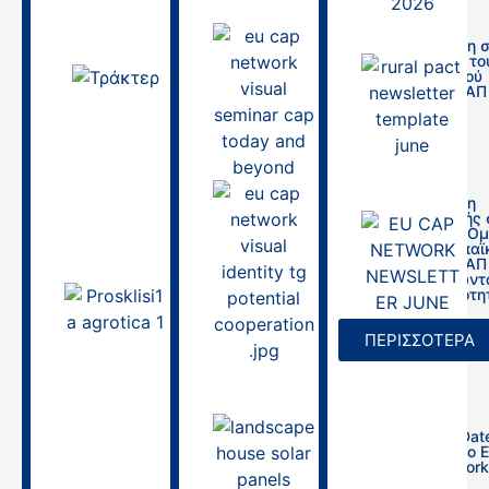
30/03/2026
Πρόσκληση 
Σεμινάριο το
Ευρωπαϊκού
27.03.2026 |
Δικτύου ΚΑΠ
Τεχνική
συνάντηση Σ.Σ.
26/08/2025
ΚΑΠ 2023-2027
Σχέδια
βελτίωσης και
χρηματοδοτικά
εργαλεία
Πρόσκληση
συμμετοχής 
Θεματική Ο
26/03/2026
του Ευρωπαϊ
Δικτύου ΚΑΠ
«Αξιοποιώντ
τις δυνατότη
Agrotica 2026|
της
Ημερίδα
Συνεργασίας
Ενημέρωσης για
ΠΕΡΙΣΣΟΤΕΡΑ
την Αγροτική
13/08/2025
Εκπαίδευση και
τους Νέους
Αγρότες,
14/03/2026,
10:00πμ
Save the Date
Εργαστήριο 
CAP Network
10/03/2026
τις