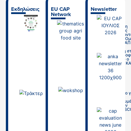
Εκδηλώσεις
EU CAP
Newsletter
Network
Ημερίδα “Ο
ρόλος της
Πρόσκληση
γεωργικής
Εκδήλωσης
συμβουλευτικής
Ενδιαφέροντ
στο πλαίσιο της
Θεματική Ο
ΚΑΠ και οι
Δικτύου ΚΑΠ
προοπτικές της
ΕΕ: Δίκαιη
για την κάλυψη
Μετάβαση σ
των αναγκών
Αγροδιατροφ
του αγροτικού
Σύστημα – ο
τομέα”
ρόλος της Κ
(25/6/2026)
29/01/2026
19/06/2026
Εργαστήριο γ
03.04.2026 |
τη χρήση
Θεσσαλονίκη,
απλουστευμ
Τεχνική
ν επιλογών
συνάντηση
κόστους (SC
Στρατηγικό
στην ΚΑΠ
Σχέδιο Κοινής
Αγροτικής
16/09/2025
Πολιτικής