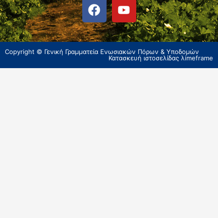
Copyright © Γενική Γραμματεία Ενωσιακών Πόρων & Υποδομών
Κατασκευή ιστοσελίδας
λimeframe