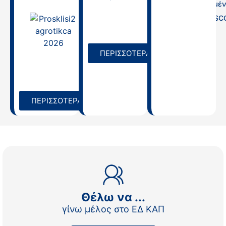
Απλοποιημέν
Επιλογές
Κόστους (SC
Agrotica 2026 |
Ημερίδα για την
31/07/2025
Αγρότισσα «Η
ψυχή της
ελληνικής γης»,
ΠΕΡΙΣΣΟΤΕΡΑ
13/03/2026,
18:30
10/03/2026
ΠΕΡΙΣΣΟΤΕΡΑ
Θέλω να ...
γίνω μέλος στο ΕΔ ΚΑΠ