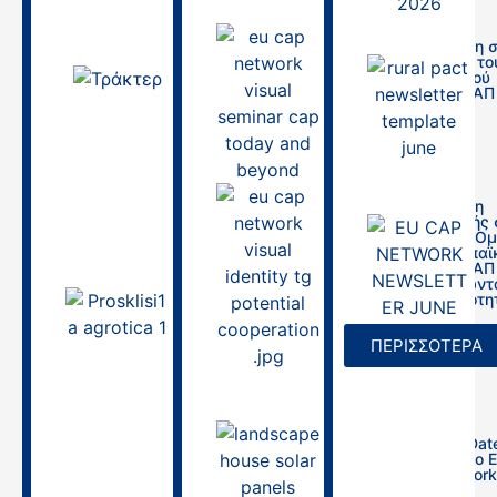
30/03/2026
Πρόσκληση 
Σεμινάριο το
Ευρωπαϊκού
27.03.2026 |
Δικτύου ΚΑΠ
Τεχνική
συνάντηση Σ.Σ.
26/08/2025
ΚΑΠ 2023-2027
Σχέδια
βελτίωσης και
χρηματοδοτικά
εργαλεία
Πρόσκληση
συμμετοχής 
Θεματική Ο
26/03/2026
του Ευρωπαϊ
Δικτύου ΚΑΠ
«Αξιοποιώντ
τις δυνατότη
Agrotica 2026|
της
Ημερίδα
Συνεργασίας
Ενημέρωσης για
ΠΕΡΙΣΣΟΤΕΡΑ
την Αγροτική
13/08/2025
Εκπαίδευση και
τους Νέους
Αγρότες,
14/03/2026,
10:00πμ
Save the Date
Εργαστήριο 
CAP Network
10/03/2026
τις