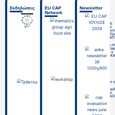
Εκδηλώσεις
EU CAP
Newsletter
Network
Ημερίδα “Ο
ρόλος της
Πρόσκληση
γεωργικής
Εκδήλωσης
συμβουλευτικής
Ενδιαφέροντ
στο πλαίσιο της
Θεματική Ο
ΚΑΠ και οι
Δικτύου ΚΑΠ
προοπτικές της
ΕΕ: Δίκαιη
για την κάλυψη
Μετάβαση σ
των αναγκών
Αγροδιατροφ
του αγροτικού
Σύστημα – ο
τομέα”
ρόλος της Κ
(25/6/2026)
29/01/2026
19/06/2026
Εργαστήριο γ
03.04.2026 |
τη χρήση
Θεσσαλονίκη,
απλουστευμ
Τεχνική
ν επιλογών
συνάντηση
κόστους (SC
Στρατηγικό
στην ΚΑΠ
Σχέδιο Κοινής
Αγροτικής
16/09/2025
Πολιτικής