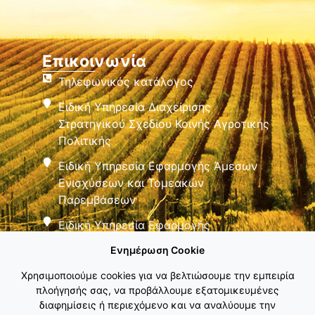
Επικοινωνία
Τηλεφωνικός κατάλογος
Ειδική Υπηρεσία Διαχείρισης
Στρατηγικού Σχεδίου Κοινής Αγροτικής
Πολιτικής
Ειδική Υπηρεσία Εφαρμογής Άμεσων
Ενισχύσεων και Τομεακών
Παρεμβάσεων
Ειδική Υπηρεσία Εφαρμογής
Παρεμβάσεων Αγροτικής Ανάπτυξης
Ενημέρωση Cookie
Χρησιμοποιούμε cookies για να βελτιώσουμε την εμπειρία
πλοήγησής σας, να προβάλλουμε εξατομικευμένες
διαφημίσεις ή περιεχόμενο και να αναλύουμε την