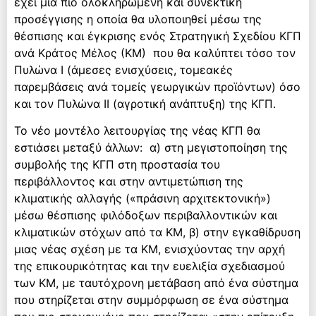
έχει μια πιο ολοκληρωμένη και συνεκτική
προσέγγισης η οποία θα υλοποιηθεί μέσω της
θέσπισης και έγκρισης ενός Στρατηγική Σχεδίου ΚΓΠ
ανά Κράτος Μέλος (ΚΜ) που θα καλύπτει τόσο τον
Πυλώνα Ι (άμεσες ενισχύσεις, τομεακές
παρεμβάσεις ανά τομείς γεωργικών προϊόντων) όσο
και τον Πυλώνα ΙΙ (αγροτική ανάπτυξη) της ΚΓΠ.
Το νέο μοντέλο λειτουργίας της νέας ΚΓΠ θα
εστιάσει μεταξύ άλλων: α) στη μεγιστοποίηση της
συμβολής της ΚΓΠ στη προστασία του
περιβάλλοντος και στην αντιμετώπιση της
κλιματικής αλλαγής («πράσινη αρχιτεκτονική»)
μέσω θέσπισης φιλόδοξων περιβαλλοντικών και
κλιματικών στόχων από τα ΚΜ, β) στην εγκαθίδρυση
μιας νέας σχέση με τα ΚΜ, ενισχύοντας την αρχή
της επικουρικότητας και την ευελιξία σχεδιασμού
των ΚΜ, με ταυτόχρονη μετάβαση από ένα σύστημα
που στηρίζεται στην συμμόρφωση σε ένα σύστημα