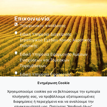
Επικοινωνία
Τηλεφωνικός κατάλογος
Ειδική Υπηρεσία Διαχείρισης
Στρατηγικού Σχεδίου Κοινής Αγροτικής
Πολιτικής
Ειδική Υπηρεσία Εφαρμογής Άμεσων
Ενισχύσεων και Τομεακών
Παρεμβάσεων
Ειδική Υπηρεσία Εφαρμογής
Παρεμβάσεων Αγροτικής Ανάπτυξης
Ενημέρωση Cookie
Χρησιμοποιούμε cookies για να βελτιώσουμε την εμπειρία
πλοήγησής σας, να προβάλλουμε εξατομικευμένες
διαφημίσεις ή περιεχόμενο και να αναλύουμε την
επισκεψιμότητά μας. Πατώντας “Αποδοχή όλων”,