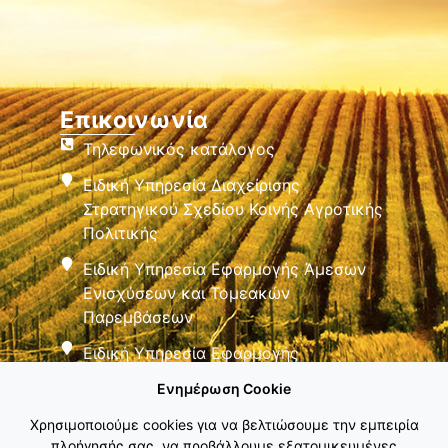
Επικοινωνία
Τηλεφωνικός κατάλογος
Ειδική Υπηρεσία Διαχείρισης
Στρατηγικού Σχεδίου Κοινής Αγροτικής
Πολιτικής
Ειδική Υπηρεσία Εφαρμογής Άμεσων
Ενισχύσεων και Τομεακών
Παρεμβάσεων
Ειδική Υπηρεσία Εφαρμογής
Παρεμβάσεων Αγροτικής Ανάπτυξης
Ενημέρωση Cookie
Χρησιμοποιούμε cookies για να βελτιώσουμε την εμπειρία
πλοήγησής σας, να προβάλλουμε εξατομικευμένες