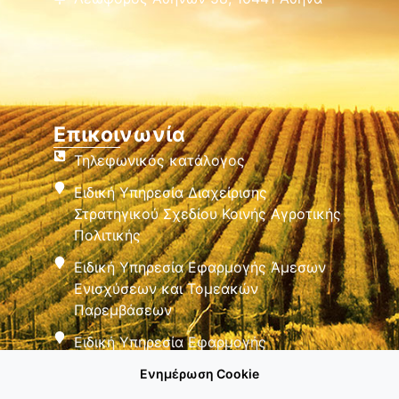
Επικοινωνία
Τηλεφωνικός κατάλογος
Ειδική Υπηρεσία Διαχείρισης
Στρατηγικού Σχεδίου Κοινής Αγροτικής
Πολιτικής
Ειδική Υπηρεσία Εφαρμογής Άμεσων
Ενισχύσεων και Τομεακών
Παρεμβάσεων
Ειδική Υπηρεσία Εφαρμογής
Παρεμβάσεων Αγροτικής Ανάπτυξης
Ενημέρωση Cookie