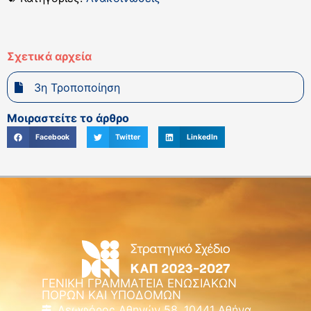
Σχετικά αρχεία
3η Τροποποίηση
Μοιραστείτε το άρθρο
Facebook
Twitter
LinkedIn
ΓΕΝΙΚΗ ΓΡΑΜΜΑΤΕΙΑ ΕΝΩΣΙΑΚΩΝ
ΠΟΡΩΝ ΚΑΙ ΥΠΟΔΟΜΩΝ
Λεωφόρος Αθηνών 58, 10441 Αθήνα