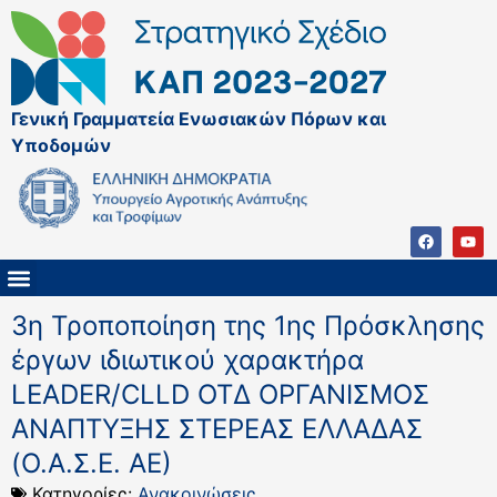
Γενική Γραμματεία Ενωσιακών Πόρων και
Υποδομών
ΚΑΠ ΜΕΤΑ ΤΟ 2027
ΔΙΑΧΕΙΡΙΣΤΙΚΗ ΑΡΧΗ & ΕΦ
ΣΣΚΑΠ 2023 – 2027
ΠΑΡΕΜΒΑΣΕΙΣ ΣΣΚΑΠ 2023-2027
ΕΘΝΙΚΟ ΔΙΚΤΥΟ ΚΑΠ
3η Τροποποίηση της 1ης Πρόσκλησης
έργων ιδιωτικού χαρακτήρα
LEADER/CLLD ΟΤΔ ΟΡΓΑΝΙΣΜΟΣ
ΑΝΑΠΤΥΞΗΣ ΣΤΕΡΕΑΣ ΕΛΛΑΔΑΣ
(Ο.Α.Σ.Ε. ΑΕ)
Κατηγορίες:
Ανακοινώσεις