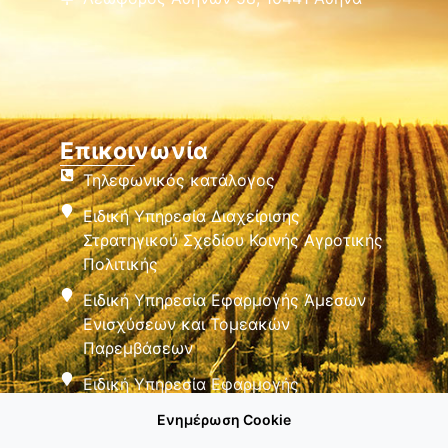
Επικοινωνία
Τηλεφωνικός κατάλογος
Ειδική Υπηρεσία Διαχείρισης
Στρατηγικού Σχεδίου Κοινής Αγροτικής
Πολιτικής
Ειδική Υπηρεσία Εφαρμογής Άμεσων
Ενισχύσεων και Τομεακών
Παρεμβάσεων
Ειδική Υπηρεσία Εφαρμογής
Παρεμβάσεων Αγροτικής Ανάπτυξης
Ενημέρωση Cookie