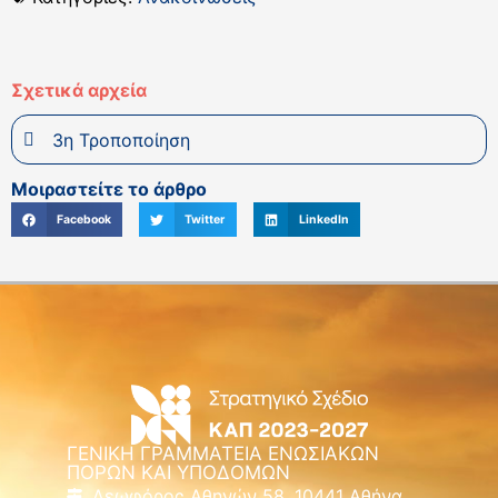
Σχετικά αρχεία
3η Τροποποίηση
Μοιραστείτε το άρθρο
Facebook
Twitter
LinkedIn
ΓΕΝΙΚΗ ΓΡΑΜΜΑΤΕΙΑ ΕΝΩΣΙΑΚΩΝ
ΠΟΡΩΝ ΚΑΙ ΥΠΟΔΟΜΩΝ
Λεωφόρος Αθηνών 58, 10441 Αθήνα