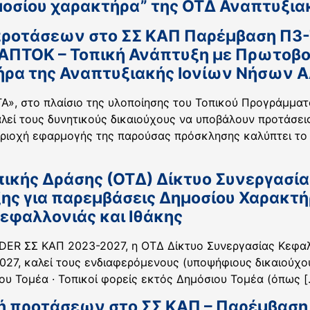
οσίου χαρακτήρα” της ΟΤΔ Αναπτυξιακ
ροτάσεων στο ΣΣ ΚΑΠ Παρέμβαση Π3-77
ΤΑΠΤΟΚ – Τοπική Ανάπτυξη με Πρωτοβ
τήρα της Αναπτυξιακής Ιονίων Νήσων 
ΤΑ», στο πλαίσιο της υλοποίησης του Τοπικού Προγράμμ
εί τους δυνητικούς δικαιούχους να υποβάλουν προτάσεις 
ριοχή εφαρμογής της παρούσας πρόσκλησης καλύπτει το 
ικής Δράσης (ΟΤΔ) Δίκτυο Συνεργασίας
ξης για παρεμβάσεις Δημοσίου Χαρακτ
εφαλλονιάς και Ιθάκης
DER ΣΣ ΚΑΠ 2023-2027, η ΟΤΔ Δίκτυο Συνεργασίας Κεφαλλ
, καλεί τους ενδιαφερόμενους (υποψήφιους δικαιούχους)
ίου Τομέα · Τοπικοί φορείς εκτός Δημόσιου Τομέα (όπως [
ή προτάσεων στο ΣΣ ΚΑΠ – Παρέμβαση Π