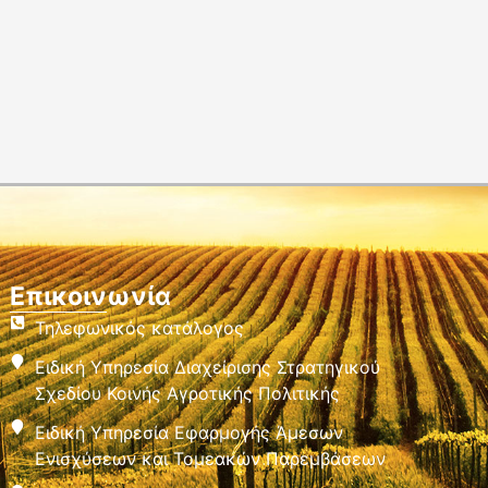
Επικοινωνία
Τηλεφωνικός κατάλογος
Ειδική Υπηρεσία Διαχείρισης Στρατηγικού
Σχεδίου Κοινής Αγροτικής Πολιτικής
Ειδική Υπηρεσία Εφαρμογής Άμεσων
Ενισχύσεων και Τομεακών Παρεμβάσεων