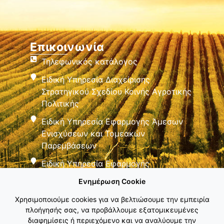
Επικοινωνία
Τηλεφωνικός κατάλογος
Ειδική Υπηρεσία Διαχείρισης
Στρατηγικού Σχεδίου Κοινής Αγροτικής
Πολιτικής
Ειδική Υπηρεσία Εφαρμογής Άμεσων
Ενισχύσεων και Τομεακών
Παρεμβάσεων
Ειδική Υπηρεσία Εφαρμογής
Παρεμβάσεων Αγροτικής Ανάπτυξης
Ενημέρωση Cookie
Χρησιμοποιούμε cookies για να βελτιώσουμε την εμπειρία
πλοήγησής σας, να προβάλλουμε εξατομικευμένες
διαφημίσεις ή περιεχόμενο και να αναλύουμε την