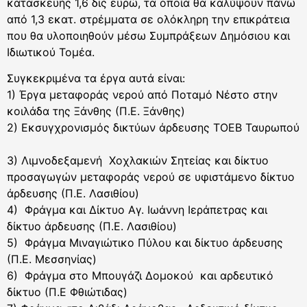
κατασκευής 1,6 δις ευρώ, τα οποία θα καλύψουν πάνω
από 1,3 εκατ. στρέμματα σε ολόκληρη την επικράτεια
που θα υλοποιηθούν μέσω Συμπράξεων Δημόσιου και
Ιδιωτικού Τομέα.
Συγκεκριμένα τα έργα αυτά είναι:
1) Έργα μεταφοράς νερού από Ποταμό Νέστο στην
κοιλάδα της Ξάνθης (Π.Ε. Ξάνθης)
2) Εκσυγχρονισμός δικτύων άρδευσης ΤΟΕΒ Ταυρωπού
3) Λιμνοδεξαμενή Χοχλακιών Σητείας και δίκτυο
προσαγωγών μεταφοράς νερού σε υφιστάμενο δίκτυο
άρδευσης (Π.Ε. Λασιθίου)
4) Φράγμα και Δίκτυο Αγ. Ιωάννη Ιεράπετρας και
δίκτυο άρδευσης (Π.Ε. Λασιθίου)
5) Φράγμα Μιναγιώτικο Πύλου και δίκτυο άρδευσης
(Π.Ε. Μεσσηνίας)
6) Φράγμα στο Μπουγάζι Δομοκού και αρδευτικό
δίκτυο (Π.Ε Φθιώτιδας)