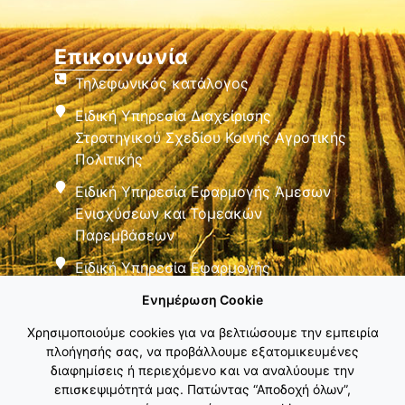
Επικοινωνία
Τηλεφωνικός κατάλογος
Ειδική Υπηρεσία Διαχείρισης
Στρατηγικού Σχεδίου Κοινής Αγροτικής
Πολιτικής
Ειδική Υπηρεσία Εφαρμογής Άμεσων
Ενισχύσεων και Τομεακών
Παρεμβάσεων
Ειδική Υπηρεσία Εφαρμογής
Παρεμβάσεων Αγροτικής Ανάπτυξης
Ενημέρωση Cookie
Χρησιμοποιούμε cookies για να βελτιώσουμε την εμπειρία
πλοήγησής σας, να προβάλλουμε εξατομικευμένες
διαφημίσεις ή περιεχόμενο και να αναλύουμε την
επισκεψιμότητά μας. Πατώντας “Αποδοχή όλων”,