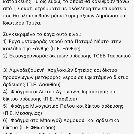
κατασκευής 1,6 δις ευρώ, τα οποία θα καλύψουν πάνω
από 1,3 εκατ. στρέμματα σε ολόκληρη την επικράτεια
που θα υλοποιηθούν μέσω Συμπράξεων Δημόσιου και
Ιδιωτικού Τομέα.
Συγκεκριμένα τα έργα αυτά είναι:
1) Έργα μεταφοράς νερού από Ποταμό Νέστο στην
κοιλάδα της Ξάνθης (Π.Ε. Ξάνθης)
2) Εκσυγχρονισμός δικτύων άρδευσης ΤΟΕΒ Ταυρωπού
3) Λιμνοδεξαμενή Χοχλακιών Σητείας και δίκτυο
προσαγωγών μεταφοράς νερού σε υφιστάμενο δίκτυο
άρδευσης (Π.Ε. Λασιθίου)
4) Φράγμα και Δίκτυο Αγ. Ιωάννη Ιεράπετρας και
δίκτυο άρδευσης (Π.Ε. Λασιθίου)
5) Φράγμα Μιναγιώτικο Πύλου και δίκτυο άρδευσης
(Π.Ε. Μεσσηνίας)
6) Φράγμα στο Μπουγάζι Δομοκού και αρδευτικό
δίκτυο (Π.Ε Φθιώτιδας)