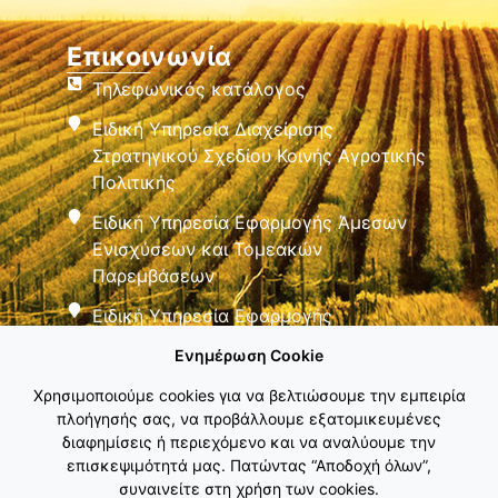
Επικοινωνία
Τηλεφωνικός κατάλογος
Ειδική Υπηρεσία Διαχείρισης
Στρατηγικού Σχεδίου Κοινής Αγροτικής
Πολιτικής
Ειδική Υπηρεσία Εφαρμογής Άμεσων
Ενισχύσεων και Τομεακών
Παρεμβάσεων
Ειδική Υπηρεσία Εφαρμογής
Παρεμβάσεων Αγροτικής Ανάπτυξης
Ενημέρωση Cookie
Χρησιμοποιούμε cookies για να βελτιώσουμε την εμπειρία
πλοήγησής σας, να προβάλλουμε εξατομικευμένες
διαφημίσεις ή περιεχόμενο και να αναλύουμε την
επισκεψιμότητά μας. Πατώντας “Αποδοχή όλων”,
συναινείτε στη χρήση των cookies.