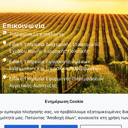
Επικοινωνία
Τηλεφωνικός κατάλογος
Ειδική Υπηρεσία Διαχείρισης Στρατηγικού
Σχεδίου Κοινής Αγροτικής Πολιτικής
Ειδική Υπηρεσία Εφαρμογής Άμεσων
Ενισχύσεων και Τομεακών Παρεμβάσεων
Ειδική Υπηρεσία Εφαρμογής Παρεμβάσεων
Αγροτικής Ανάπτυξης
Ενημέρωση Cookie
την εμπειρία πλοήγησής σας, να προβάλλουμε εξατομικευμένες δια
μότητά μας. Πατώντας “Αποδοχή όλων”, συναινείτε στη χρήση των