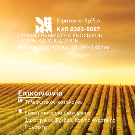
ΓΕΝΙΚΗ ΓΡΑΜΜΑΤΕΙΑ ΕΝΩΣΙΑΚΩΝ
ΠΟΡΩΝ ΚΑΙ ΥΠΟΔΟΜΩΝ
Λεωφόρος Αθηνών 58, 10441 Αθήνα
Επικοινωνία
Τηλεφωνικός κατάλογος
Ειδική Υπηρεσία Διαχείρισης
Στρατηγικού Σχεδίου Κοινής Αγροτικής
Πολιτικής