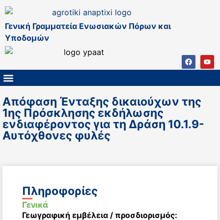
Γενική Γραμματεία Ενωσιακών Πόρων και
Υποδομών
ΚΑΠ ΜΕΤΑ ΤΟ 2027
ΔΙΑΧΕΙΡΙΣΤΙΚΗ ΑΡΧΗ & ΕΦ
ΣΣΚΑΠ 2023 – 2027
ΠΑΡΕΜΒΑΣΕΙΣ ΣΣΚΑΠ 2023-2027
ΕΘΝΙΚΟ ΔΙΚΤΥΟ ΚΑΠ
Απόφαση Ένταξης δικαιούχων της
1ης Πρόσκλησης εκδήλωσης
ενδιαφέροντος για τη Δράση 10.1.9-
Αυτόχθονες φυλές
Πληροφορίες
Γενικά
Γεωγραφική εμβέλεια / προσδιορισμός: