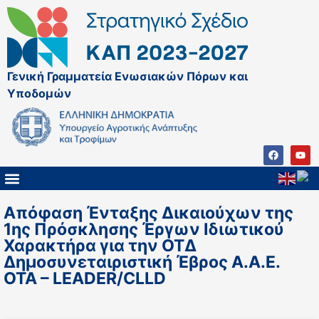
Γενική Γραμματεία Ενωσιακών Πόρων και
Υποδομών
ΚΑΠ ΜΕΤΑ ΤΟ 2027
ΔΙΑΧΕΙΡΙΣΤΙΚΗ ΑΡΧΗ & ΕΦ
ΣΣΚΑΠ 2023 – 2027
ΠΑΡΕΜΒΑΣΕΙΣ ΣΣΚΑΠ 2023-2027
ΕΘΝΙΚΟ ΔΙΚΤΥΟ ΚΑΠ
ΠΑΑ 2014-2022
Απόφαση Ένταξης Δικαιούχων της
1ης Πρόσκλησης Έργων Ιδιωτικού
Χαρακτήρα για την ΟΤΔ
Δημοσυνεταιριστική Έβρος Α.Α.Ε.
ΟΤΑ – LEADER/CLLD