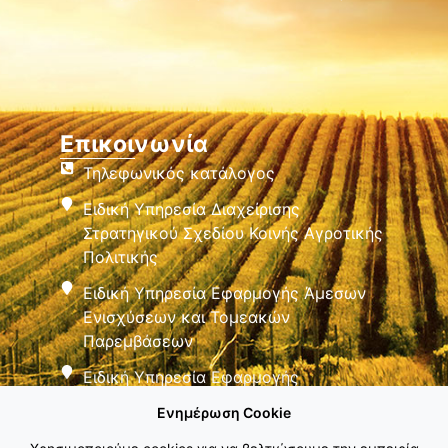
Επικοινωνία
Τηλεφωνικός κατάλογος
Ειδική Υπηρεσία Διαχείρισης
Στρατηγικού Σχεδίου Κοινής Αγροτικής
Πολιτικής
Ειδική Υπηρεσία Εφαρμογής Άμεσων
Ενισχύσεων και Τομεακών
Παρεμβάσεων
Ειδική Υπηρεσία Εφαρμογής
Παρεμβάσεων Αγροτικής Ανάπτυξης
Ενημέρωση Cookie