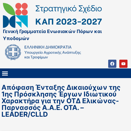
Γενική Γραμματεία Ενωσιακών Πόρων και
Υποδομών
ΚΑΠ ΜΕΤΑ ΤΟ 2027
ΔΙΑΧΕΙΡΙΣΤΙΚΗ ΑΡΧΗ & ΕΦ
ΣΣΚΑΠ 2023 – 2027
ΠΑΡΕΜΒΑΣΕΙΣ ΣΣΚΑΠ 2023-2027
ΕΘΝΙΚΟ ΔΙΚΤΥΟ ΚΑΠ
Απόφαση Ένταξης Δικαιούχων της
1ης Πρόσκλησης Έργων Ιδιωτικού
Χαρακτήρα για την ΟΤΔ Ελικώνας-
Παρνασσός Α.Α.Ε. ΟΤΑ. –
LEADER/CLLD