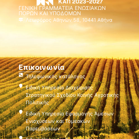
ΓΕΝΙΚΗ ΓΡΑΜΜΑΤΕΙΑ ΕΝΩΣΙΑΚΩΝ
ΠΟΡΩΝ ΚΑΙ ΥΠΟΔΟΜΩΝ
Λεωφόρος Αθηνών 58, 10441 Αθήνα
Επικοινωνία
Τηλεφωνικός κατάλογος
Ειδική Υπηρεσία Διαχείρισης
Στρατηγικού Σχεδίου Κοινής Αγροτικής
Πολιτικής
Ειδική Υπηρεσία Εφαρμογής Άμεσων
Ενισχύσεων και Τομεακών
Παρεμβάσεων