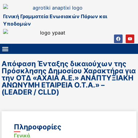
Γενική Γραμματεία Ενωσιακών Πόρων και
Υποδομών
ΚΑΠ ΜΕΤΑ ΤΟ 2027
ΔΙΑΧΕΙΡΙΣΤΙΚΗ ΑΡΧΗ & ΕΦ
ΣΣΚΑΠ 2023 – 2027
ΠΑΡΕΜΒΑΣΕΙΣ ΣΣΚΑΠ 2023-2027
ΕΘΝΙΚΟ ΔΙΚΤΥΟ ΚΑΠ
Απόφαση Ένταξης δικαιούχων της
Πρόσκλησης Δημοσίου Χαρακτήρα για
την ΟΤΔ «ΑΧΑΙΑ Α.Ε.» ΑΝΑΠΤΥΞΙΑΚΗ
ΑΝΩΝΥΜΗ ΕΤΑΙΡΕΙΑ Ο.Τ.Α.» –
(LEADER / CLLD)
Πληροφορίες
Γενικά