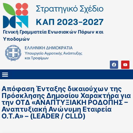
Γενική Γραμματεία Ενωσιακών Πόρων και
Υποδομών
ΚΑΠ ΜΕΤΑ ΤΟ 2027
ΔΙΑΧΕΙΡΙΣΤΙΚΗ ΑΡΧΗ & ΕΦ
ΣΣΚΑΠ 2023 – 2027
ΠΑΡΕΜΒΑΣΕΙΣ ΣΣΚΑΠ 2023-2027
ΕΘΝΙΚΟ ΔΙΚΤΥΟ ΚΑΠ
Απόφαση Ένταξης δικαιούχων της
Πρόσκλησης Δημοσίου Χαρακτήρα για
την ΟΤΔ «ΑΝΑΠΤΥΞΙΑΚΗ ΡΟΔΟΠΗΣ –
Αναπτυξιακή Ανώνυμη Εταιρεία
Ο.Τ.Α» – (LEADER / CLLD)