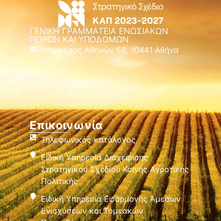
ΓΕΝΙΚΗ ΓΡΑΜΜΑΤΕΙΑ ΕΝΩΣΙΑΚΩΝ
ΠΟΡΩΝ ΚΑΙ ΥΠΟΔΟΜΩΝ
Λεωφόρος Αθηνών 58, 10441 Αθήνα
Επικοινωνία
Τηλεφωνικός κατάλογος
Ειδική Υπηρεσία Διαχείρισης
Στρατηγικού Σχεδίου Κοινής Αγροτικής
Πολιτικής
Ειδική Υπηρεσία Εφαρμογής Άμεσων
Ενισχύσεων και Τομεακών