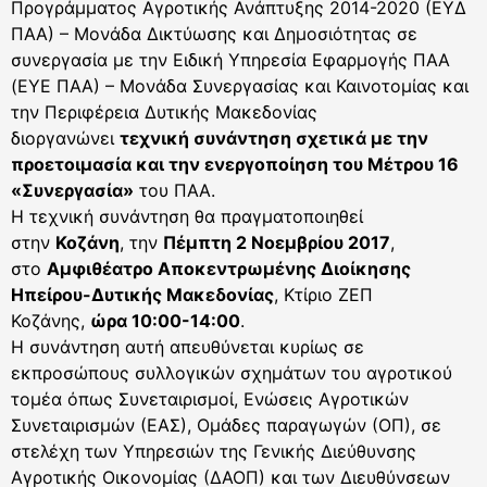
Προγράμματος Αγροτικής Ανάπτυξης 2014-2020 (ΕΥΔ
ΠΑΑ) – Μονάδα Δικτύωσης και Δημοσιότητας σε
συνεργασία με την Ειδική Υπηρεσία Εφαρμογής ΠΑΑ
(ΕΥΕ ΠΑΑ) – Μονάδα Συνεργασίας και Καινοτομίας και
την Περιφέρεια Δυτικής Μακεδονίας
διοργανώνει
τεχνική συνάντηση σχετικά με την
προετοιμασία και την ενεργοποίηση του Μέτρου 16
«Συνεργασία»
του ΠΑΑ.
Η τεχνική συνάντηση θα πραγματοποιηθεί
στην
Κοζάνη
, την
Πέμπτη 2 Νοεμβρίου 2017
,
στo
Αμφιθέατρο Αποκεντρωμένης Διοίκησης
Ηπείρου-Δυτικής Μακεδονίας
, Κτίριο ΖΕΠ
Κοζάνης,
ώρα 10:00-14:00
.
Η συνάντηση αυτή απευθύνεται κυρίως σε
εκπροσώπους συλλογικών σχημάτων του αγροτικού
τομέα όπως Συνεταιρισμοί, Ενώσεις Αγροτικών
Συνεταιρισμών (ΕΑΣ), Ομάδες παραγωγών (ΟΠ), σε
στελέχη των Υπηρεσιών της Γενικής Διεύθυνσης
Αγροτικής Οικονομίας (ΔΑΟΠ) και των Διευθύνσεων