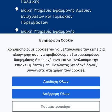
Πολιτικής
Ειδική Υπηρεσία Εφαρμογής Άμεσων
Ενισχύσεων και Τομεακών
Παρεμβάσεων
Ειδική Υπηρεσία Εφαρμογής
Παρεμβάσεων Αγροτικής Ανάπτυξης
Ενημέρωση Cookie
Χρησιμοποιούμε cookies για να βελτιώσουμε την εμπειρία
πλοήγησής σας, να προβάλλουμε εξατομικευμένες
διαφημίσεις ή περιεχόμενο και να αναλύουμε την
επισκεψιμότητά μας. Πατώντας “Αποδοχή όλων”,
συναινείτε στη χρήση των cookies.
Εθνικό Δίκτυο ΚΑΠ
Αποδοχή Όλων
Απόρριψη Όλων
Παραμετροποίηση
Copyright © Γενική Γραμματεία Ενωσιακών Πόρων & Υποδομών
Κατασκευή ιστοσελίδας
λimeframe