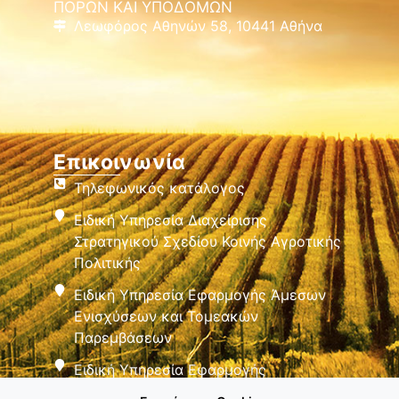
ΠΟΡΩΝ ΚΑΙ ΥΠΟΔΟΜΩΝ
Λεωφόρος Αθηνών 58, 10441 Αθήνα
Επικοινωνία
Τηλεφωνικός κατάλογος
Ειδική Υπηρεσία Διαχείρισης
Στρατηγικού Σχεδίου Κοινής Αγροτικής
Πολιτικής
Ειδική Υπηρεσία Εφαρμογής Άμεσων
Ενισχύσεων και Τομεακών
Παρεμβάσεων
Ειδική Υπηρεσία Εφαρμογής
Παρεμβάσεων Αγροτικής Ανάπτυξης