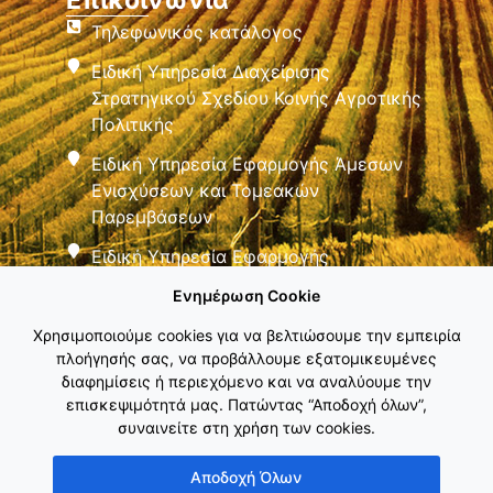
Τηλεφωνικός κατάλογος
Ειδική Υπηρεσία Διαχείρισης
Στρατηγικού Σχεδίου Κοινής Αγροτικής
Πολιτικής
Ειδική Υπηρεσία Εφαρμογής Άμεσων
Ενισχύσεων και Τομεακών
Παρεμβάσεων
Ειδική Υπηρεσία Εφαρμογής
Παρεμβάσεων Αγροτικής Ανάπτυξης
Ενημέρωση Cookie
Χρησιμοποιούμε cookies για να βελτιώσουμε την εμπειρία
πλοήγησής σας, να προβάλλουμε εξατομικευμένες
διαφημίσεις ή περιεχόμενο και να αναλύουμε την
επισκεψιμότητά μας. Πατώντας “Αποδοχή όλων”,
συναινείτε στη χρήση των cookies.
Εθνικό Δίκτυο ΚΑΠ
Αποδοχή Όλων