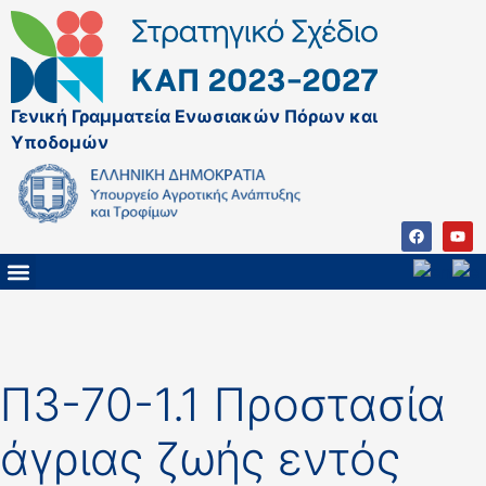
Γενική Γραμματεία Ενωσιακών Πόρων και
Υποδομών
ΚΑΠ ΜΕΤΑ ΤΟ 2027
ΔΙΑΧΕΙΡΙΣΤΙΚΗ ΑΡΧΗ & ΕΦ
ΣΣΚΑΠ 2023 – 2027
ΠΑΡΕΜΒΑΣΕΙΣ ΣΣΚΑΠ 2023-2027
ΕΘΝΙΚΟ ΔΙΚΤΥΟ ΚΑΠ
Π3-70-1.1 Προστασία
άγριας ζωής εντός