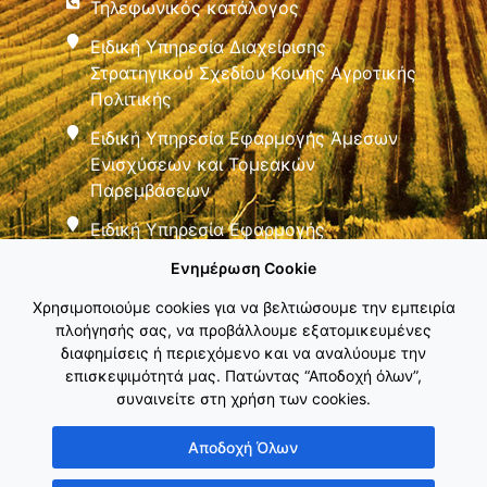
Τηλεφωνικός κατάλογος
Ειδική Υπηρεσία Διαχείρισης
Στρατηγικού Σχεδίου Κοινής Αγροτικής
Πολιτικής
Ειδική Υπηρεσία Εφαρμογής Άμεσων
Ενισχύσεων και Τομεακών
Παρεμβάσεων
Ειδική Υπηρεσία Εφαρμογής
Παρεμβάσεων Αγροτικής Ανάπτυξης
Ενημέρωση Cookie
Χρησιμοποιούμε cookies για να βελτιώσουμε την εμπειρία
πλοήγησής σας, να προβάλλουμε εξατομικευμένες
διαφημίσεις ή περιεχόμενο και να αναλύουμε την
επισκεψιμότητά μας. Πατώντας “Αποδοχή όλων”,
συναινείτε στη χρήση των cookies.
Εθνικό Δίκτυο ΚΑΠ
Αποδοχή Όλων