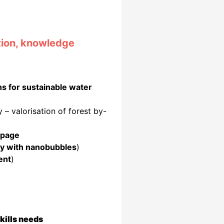
tion, knowledge
ns for sustainable water
 – valorisation of forest by-
 page
ity with nanobubbles
)
ent
)
kills needs