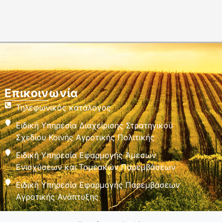
Επικοινωνία
Τηλεφωνικός κατάλογος
Ειδική Υπηρεσία Διαχείρισης Στρατηγικού
Σχεδίου Κοινής Αγροτικής Πολιτικής
Ειδική Υπηρεσία Εφαρμογής Άμεσων
Ενισχύσεων και Τομεακών Παρεμβάσεων
Ειδική Υπηρεσία Εφαρμογής Παρεμβάσεων
Αγροτικής Ανάπτυξης