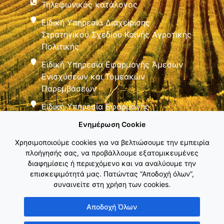
Τηλεφωνικός κατάλογος
Ειδική Υπηρεσία Διαχείρισης
Στρατηγικού Σχεδίου Κοινής Αγροτικής
Πολιτικής
Ειδική Υπηρεσία Εφαρμογής Άμεσων
Ενισχύσεων και Τομεακών
Παρεμβάσεων
Ειδική Υπηρεσία Εφαρμογής
Παρεμβάσεων Αγροτικής Ανάπτυξης
Ενημέρωση Cookie
Χρησιμοποιούμε cookies για να βελτιώσουμε την εμπειρία
πλοήγησής σας, να προβάλλουμε εξατομικευμένες
διαφημίσεις ή περιεχόμενο και να αναλύουμε την
επισκεψιμότητά μας. Πατώντας “Αποδοχή όλων”,
συναινείτε στη χρήση των cookies.
Εθνικό Δίκτυο ΚΑΠ
Αποδοχή Όλων