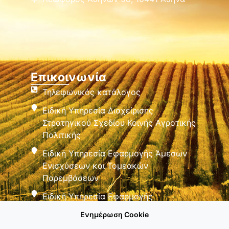
Επικοινωνία
Τηλεφωνικός κατάλογος
Ειδική Υπηρεσία Διαχείρισης
Στρατηγικού Σχεδίου Κοινής Αγροτικής
Πολιτικής
Ειδική Υπηρεσία Εφαρμογής Άμεσων
Ενισχύσεων και Τομεακών
Παρεμβάσεων
Ειδική Υπηρεσία Εφαρμογής
Παρεμβάσεων Αγροτικής Ανάπτυξης
Ενημέρωση Cookie