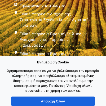
Τηλεφωνικός κατάλογος
Ειδική Υπηρεσία Διαχείρισης
Στρατηγικού Σχεδίου Κοινής Αγροτικής
Πολιτικής
Ειδική Υπηρεσία Εφαρμογής Άμεσων
Ενισχύσεων και Τομεακών
Παρεμβάσεων
Ειδική Υπηρεσία Εφαρμογής
Παρεμβάσεων Αγροτικής Ανάπτυξης
Ενημέρωση Cookie
Χρησιμοποιούμε cookies για να βελτιώσουμε την εμπειρία
πλοήγησής σας, να προβάλλουμε εξατομικευμένες
διαφημίσεις ή περιεχόμενο και να αναλύουμε την
επισκεψιμότητά μας. Πατώντας “Αποδοχή όλων”,
συναινείτε στη χρήση των cookies.
Εθνικό Δίκτυο ΚΑΠ
Αποδοχή Όλων