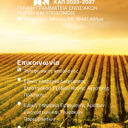
ΓΕΝΙΚΗ ΓΡΑΜΜΑΤΕΙΑ ΕΝΩΣΙΑΚΩΝ
ΠΟΡΩΝ ΚΑΙ ΥΠΟΔΟΜΩΝ
Λεωφόρος Αθηνών 58, 10441 Αθήνα
Επικοινωνία
Τηλεφωνικός κατάλογος
Ειδική Υπηρεσία Διαχείρισης
Στρατηγικού Σχεδίου Κοινής Αγροτικής
Πολιτικής
Ειδική Υπηρεσία Εφαρμογής Άμεσων
Ενισχύσεων και Τομεακών
Παρεμβάσεων