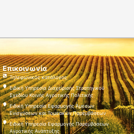
Επικοινωνία
Τηλεφωνικός κατάλογος
Ειδική Υπηρεσία Διαχείρισης Στρατηγικού
Σχεδίου Κοινής Αγροτικής Πολιτικής
Ειδική Υπηρεσία Εφαρμογής Άμεσων
Ενισχύσεων και Τομεακών Παρεμβάσεων
Ειδική Υπηρεσία Εφαρμογής Παρεμβάσεων
Αγροτικής Ανάπτυξης