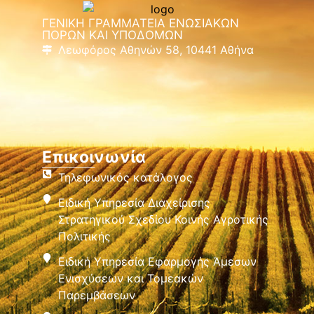
ΓΕΝΙΚΗ ΓΡΑΜΜΑΤΕΙΑ ΕΝΩΣΙΑΚΩΝ
ΠΟΡΩΝ ΚΑΙ ΥΠΟΔΟΜΩΝ
Λεωφόρος Αθηνών 58, 10441 Αθήνα
Επικοινωνία
Τηλεφωνικός κατάλογος
Ειδική Υπηρεσία Διαχείρισης
Στρατηγικού Σχεδίου Κοινής Αγροτικής
Πολιτικής
Ειδική Υπηρεσία Εφαρμογής Άμεσων
Ενισχύσεων και Τομεακών
Παρεμβάσεων