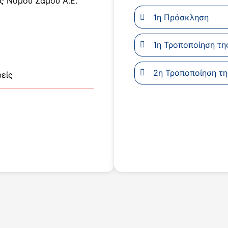
ς Νομού Σάμου Α.Ε.
1η Πρόσκληση
1η Τροποποίηση τη
2η Τροποποίηση τ
είς