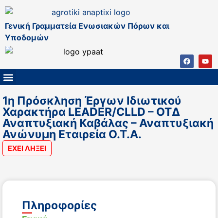
Γενική Γραμματεία Ενωσιακών Πόρων και
Υποδομών
ΚΑΠ ΜΕΤΑ ΤΟ 2027
ΔΙΑΧΕΙΡΙΣΤΙΚΗ ΑΡΧΗ & ΕΦ
ΣΣΚΑΠ 2023 – 2027
ΠΑΡΕΜΒΑΣΕΙΣ ΣΣΚΑΠ 2023-2027
ΕΘΝΙΚΟ ΔΙΚΤΥΟ ΚΑΠ
1η Πρόσκληση Έργων Ιδιωτικού
Χαρακτήρα LEADER/CLLD – ΟΤΔ
Αναπτυξιακή Καβάλας – Αναπτυξιακή
Ανώνυμη Εταιρεία Ο.Τ.Α.
ΕΧΕΙ ΛΗΞΕΙ
Πληροφορίες