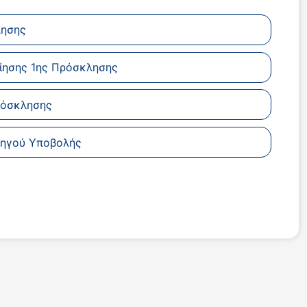
λησης
ίησης 1ης Πρόσκλησης
ρόσκλησης
δηγού Υποβολής