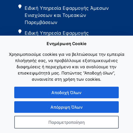
Ειδική Υπηρεσία Εφαρμογής Άμεσων
Ενισχύσεων και Τομεακών
Παρεμβάσεων
Ειδική Υπηρεσία Εφαρμογής
Παρεμβάσεων Αγροτικής Ανάπτυξης
Ενημέρωση Cookie
Χρησιμοποιούμε cookies για να βελτιώσουμε την εμπειρία
πλοήγησής σας, να προβάλλουμε εξατομικευμένες
διαφημίσεις ή περιεχόμενο και να αναλύουμε την
επισκεψιμότητά μας. Πατώντας “Αποδοχή όλων”,
συναινείτε στη χρήση των cookies.
Εθνικό Δίκτυο ΚΑΠ
Αποδοχή Όλων
Απόρριψη Όλων
Παραμετροποίηση
Copyright © Γενική Γραμματεία Ενωσιακών Πόρων & Υποδομών
Κατασκευή ιστοσελίδας
λimeframe