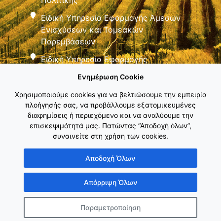
Πολιτικής
Ειδική Υπηρεσία Εφαρμογής Άμεσων
Ενισχύσεων και Τομεακών
Παρεμβάσεων
Ειδική Υπηρεσία Εφαρμογής
Παρεμβάσεων Αγροτικής Ανάπτυξης
Ενημέρωση Cookie
Χρησιμοποιούμε cookies για να βελτιώσουμε την εμπειρία
πλοήγησής σας, να προβάλλουμε εξατομικευμένες
διαφημίσεις ή περιεχόμενο και να αναλύουμε την
επισκεψιμότητά μας. Πατώντας “Αποδοχή όλων”,
συναινείτε στη χρήση των cookies.
Εθνικό Δίκτυο ΚΑΠ
Αποδοχή Όλων
Απόρριψη Όλων
Παραμετροποίηση
Copyright © Γενική Γραμματεία Ενωσιακών Πόρων & Υποδομών
Κατασκευή ιστοσελίδας
λimeframe