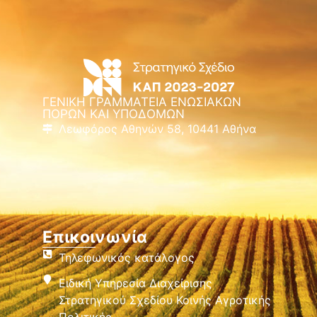
ΓΕΝΙΚΗ ΓΡΑΜΜΑΤΕΙΑ ΕΝΩΣΙΑΚΩΝ
ΠΟΡΩΝ ΚΑΙ ΥΠΟΔΟΜΩΝ
Λεωφόρος Αθηνών 58, 10441 Αθήνα
Επικοινωνία
Τηλεφωνικός κατάλογος
Ειδική Υπηρεσία Διαχείρισης
Στρατηγικού Σχεδίου Κοινής Αγροτικής