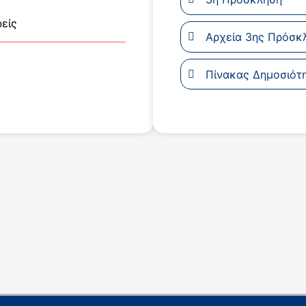
είς
Αρχεία 3ης Πρόσκ
Πίνακας Δημοσιότ