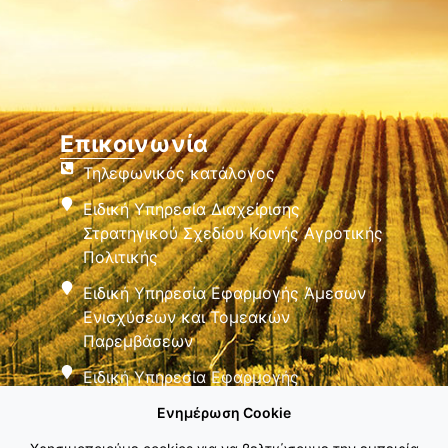
Επικοινωνία
Τηλεφωνικός κατάλογος
Ειδική Υπηρεσία Διαχείρισης
Στρατηγικού Σχεδίου Κοινής Αγροτικής
Πολιτικής
Ειδική Υπηρεσία Εφαρμογής Άμεσων
Ενισχύσεων και Τομεακών
Παρεμβάσεων
Ειδική Υπηρεσία Εφαρμογής
Παρεμβάσεων Αγροτικής Ανάπτυξης
Ενημέρωση Cookie