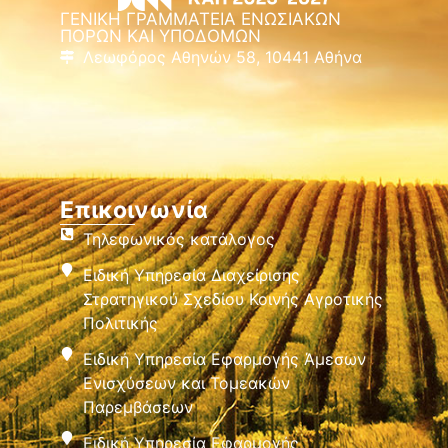
ΓΕΝΙΚΗ ΓΡΑΜΜΑΤΕΙΑ ΕΝΩΣΙΑΚΩΝ
ΠΟΡΩΝ ΚΑΙ ΥΠΟΔΟΜΩΝ
Λεωφόρος Αθηνών 58, 10441 Αθήνα
Επικοινωνία
Τηλεφωνικός κατάλογος
Ειδική Υπηρεσία Διαχείρισης
Στρατηγικού Σχεδίου Κοινής Αγροτικής
Πολιτικής
Ειδική Υπηρεσία Εφαρμογής Άμεσων
Ενισχύσεων και Τομεακών
Παρεμβάσεων
Ειδική Υπηρεσία Εφαρμογής