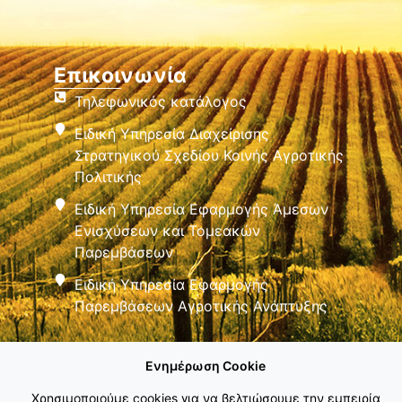
Επικοινωνία
Τηλεφωνικός κατάλογος
Ειδική Υπηρεσία Διαχείρισης
Στρατηγικού Σχεδίου Κοινής Αγροτικής
Πολιτικής
Ειδική Υπηρεσία Εφαρμογής Άμεσων
Ενισχύσεων και Τομεακών
Παρεμβάσεων
Ειδική Υπηρεσία Εφαρμογής
Παρεμβάσεων Αγροτικής Ανάπτυξης
Ενημέρωση Cookie
Χρησιμοποιούμε cookies για να βελτιώσουμε την εμπειρία