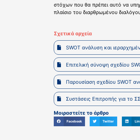
στόχων που θα πρέπει αυτό να υπηρ
πλαίσιο του διαρθρωμένου διαλόγου
Σχετικά αρχεία
SWOT ανάλυση και ιεραρχημέν
Επιτελική σύνοψη σχεδίου SW
Παρουσίαση σχεδίου SWOT αν
Συστάσεις Επιτροπής για το Σ
Μοιραστείτε το άρθρο
Facebook
Twitter
Lin