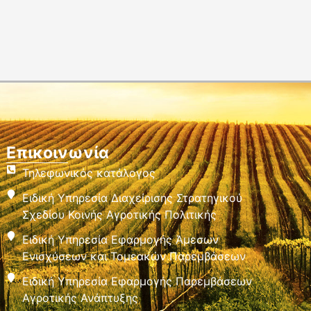
Επικοινωνία
Τηλεφωνικός κατάλογος
Ειδική Υπηρεσία Διαχείρισης Στρατηγικού
Σχεδίου Κοινής Αγροτικής Πολιτικής
Ειδική Υπηρεσία Εφαρμογής Άμεσων
Ενισχύσεων και Τομεακών Παρεμβάσεων
Ειδική Υπηρεσία Εφαρμογής Παρεμβάσεων
Αγροτικής Ανάπτυξης