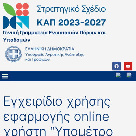
Γενική Γραμματεία Ενωσιακών Πόρων και
Υποδομών
ΚΑΠ ΜΕΤΑ ΤΟ 2027
ΔΙΑΧΕΙΡΙΣΤΙΚΗ ΑΡΧΗ & ΕΦ
ΣΣΚΑΠ 2023 – 2027
ΠΑΡΕΜΒΑΣΕΙΣ ΣΣΚΑΠ 2023-2027
ΕΘΝΙΚΟ ΔΙΚΤΥΟ ΚΑΠ
ΠΑΑ 2014-2022
Εγχειρίδιο χρήσης
εφαρμογής online
χρήστη “Υπομέτρο