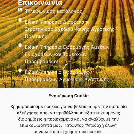
Επικοινωνία
Τηλεφωνικός κατάλογος
Ειδική Υπηρεσία Διαχείρισης
Στρατηγικού Σχεδίου Κοινής Αγροτικής
Πολιτικής
Ειδική Υπηρεσία Εφαρμογής Άμεσων
Ενισχύσεων και Τομεακών
Παρεμβάσεων
Ειδική Υπηρεσία Εφαρμογής
Παρεμβάσεων Αγροτικής Ανάπτυξης
Ενημέρωση Cookie
Χρησιμοποιούμε cookies για να βελτιώσουμε την εμπειρία
πλοήγησής σας, να προβάλλουμε εξατομικευμένες
διαφημίσεις ή περιεχόμενο και να αναλύουμε την
Εθνικό Δίκτυο ΚΑΠ
επισκεψιμότητά μας. Πατώντας “Αποδοχή όλων”,
συναινείτε στη χρήση των cookies.