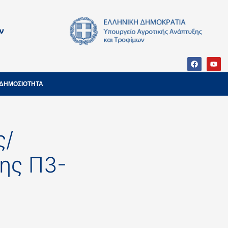
ν
ΔΗΜΟΣΙΟΤΗΤΑ
ς/
ης Π3-