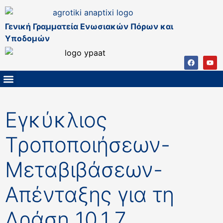
Γενική Γραμματεία Ενωσιακών Πόρων και
Υποδομών
ΚΑΠ ΜΕΤΑ ΤΟ 2027
ΔΙΑΧΕΙΡΙΣΤΙΚΗ ΑΡΧΗ & ΕΦ
ΣΣΚΑΠ 2023 – 2027
ΠΑΡΕΜΒΑΣΕΙΣ ΣΣΚΑΠ 2023-2027
ΕΘΝΙΚΟ ΔΙΚΤΥΟ ΚΑΠ
Εγκύκλιος
Τροποποιήσεων-
Μεταβιβάσεων-
Απένταξης για τη
Δράση 10.1.7